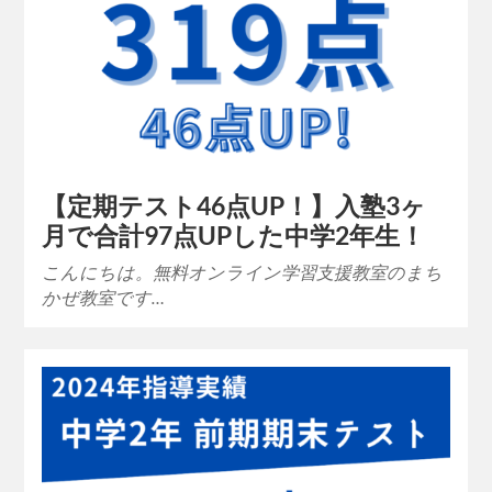
【定期テスト46点UP！】入塾3ヶ
月で合計97点UPした中学2年生！
こんにちは。無料オンライン学習支援教室のまち
かぜ教室です…