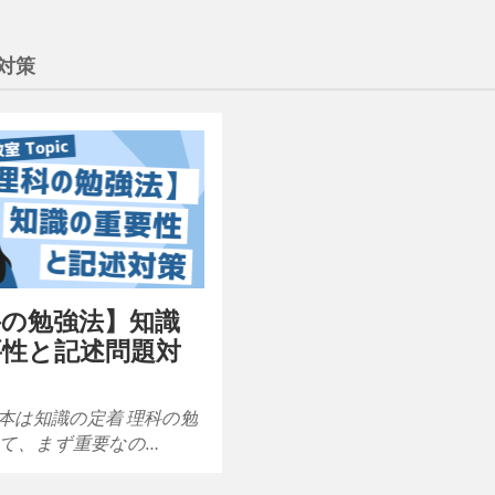
対策
科の勉強法】知識
要性と記述問題対
本は知識の定着 理科の勉
て、まず重要なの…