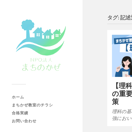
タグ:
記述
【理
の重
ホーム
策
まちかぜ教室のチラシ
理科の基
合格実績
強におい
お問い合わせ