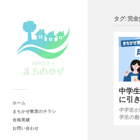
タグ:
完全
中学
に引
ホーム
中学生が
まちかぜ教室のチラシ
学生の勉
合格実績
お問い合わせ