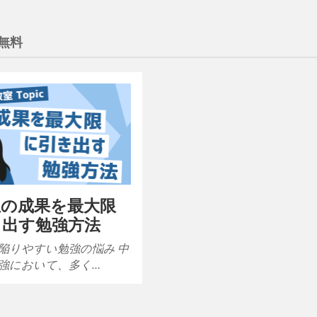
無料
生の成果を最大限
き出す勉強方法
陥りやすい勉強の悩み 中
強において、多く…