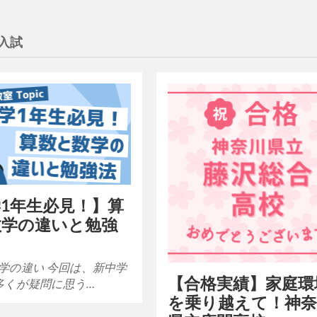
入試
1年生必見！】算
数学の違いと勉強
学の違い 今回は、新中学
【合格実績】家庭環
多くが疑問に思う…
を乗り越えて！神