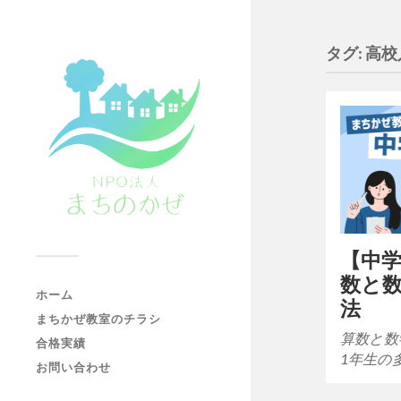
タグ:
高校
【中学
数と
ホーム
法
まちかぜ教室のチラシ
算数と数
合格実績
1年生の
お問い合わせ