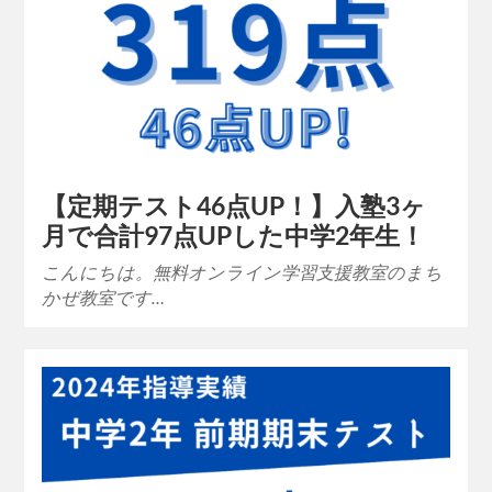
【定期テスト46点UP！】入塾3ヶ
月で合計97点UPした中学2年生！
こんにちは。無料オンライン学習支援教室のまち
かぜ教室です…